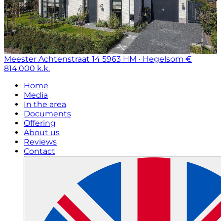
Meester Achtenstraat 14
5963 HM · Hegelsom
€
814.000 k.k.
Home
Media
In the area
Documents
Offering
About us
Reviews
Contact